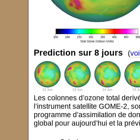
Prediction sur 8 jours
(
voi
12 Jun
13 Jun
14 Jun
15 J
Les colonnes d’ozone total deri
l’instrument satellite GOME-2, so
programme d’assimilation de donn
global pour aujourd’hui et la prévi