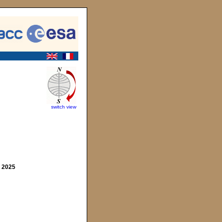
switch view
n 2025