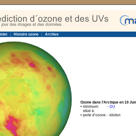
iolet
|
Histoire ozone
|
Archive
Ozone dans l’Arctique en 10 Ju
minimum:
-
DU
situé à:
perte d’ozone:
-
kiloton