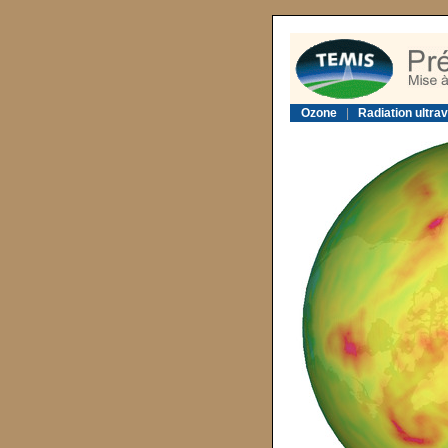
Ozone
|
Radiation ultrav