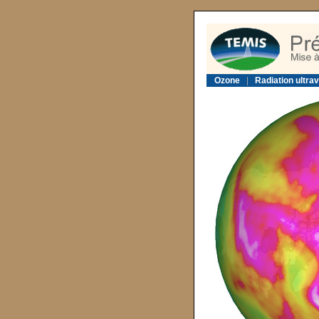
Ozone
|
Radiation ultrav