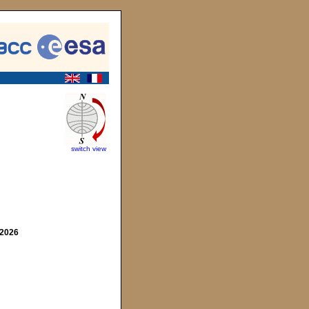
switch view
 2026