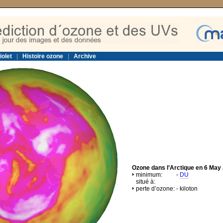
iolet
|
Histoire ozone
|
Archive
Ozone dans l’Arctique en 6 May
minimum:
-
DU
situé à:
perte d’ozone:
-
kiloton