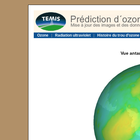
Ozone
|
Radiation ultraviolet
|
Histoire du trou d’ozone
Vue anta