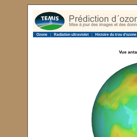
Ozone
|
Radiation ultraviolet
|
Histoire du trou d’ozone
Vue anta