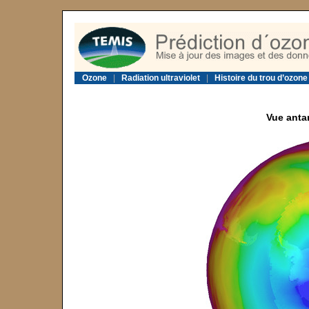
Ozone
|
Radiation ultraviolet
|
Histoire du trou d’ozone
Vue anta