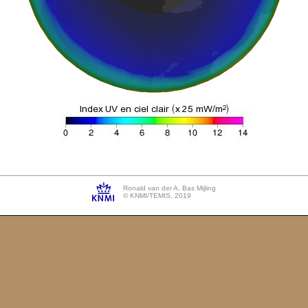
Ronald van der A, Bas Mijling
© KNMI/TEMIS, 2019